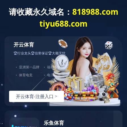
名称
发布日期
爱体育官方网站关于批准重庆奥特赛斯消防工程
2023-10-26
有限公司等为会员的公告
关于《建筑电气防火检测技术规程》团体标准立
2023-06-26
项的公示
爱体育官方网站关于成立标准化工作委员会的通
2023-06-16
知
爱体育官方网站关于批准新大正物业集团股份有
2023-04-24
限公司等为会员的公告
爱体育官方网站关于召开2023年消防行业专家座
2023-03-27
谈会的通知
爱体育官方网站关于公布消防行业专家库第二批
2023-03-27
专家名单的通知
爱体育官方网站关于消防行业专家库第二批专家
2023-03-22
名单的公示
关于邀请参观“2023中国消防品牌巡展-重庆
2023-03-13
站”的函