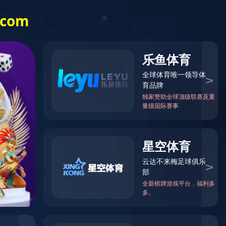
品
团体标准
会员天地
消防培训
》（征求意见稿）征求意见的函
国）
浏览：376