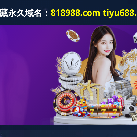
通知通告
法律法规
消防科普
消防文化
消防产
关于对团体标准《建筑电气防火检测技术规程
时间：2024-08-07
来源：爱体育aitiyu（中