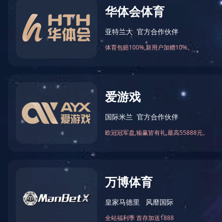
立项公示
报批公示
征求意见
发布公告
意见箱
举报箱