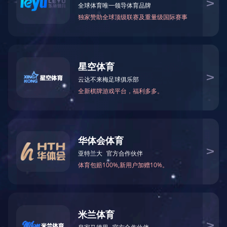
电子邮箱：97671617@qq.com
邮寄地址：重庆市渝北区金开大道345号安装集团六楼消
防协会科宣部
邮编：401121
编制组联系人及电话：
余丽 18323361122
公示立项标准简介
《建筑电气防火检测技术规程》
本规程规定了电气防火检测的一般技术、检测方法以及
电气火灾隐患的判断方法，从常规检测，特殊场所检测，检
测流程检验方法，判定标准，检测记录与报告等多方面对电
气火灾的预防性检测提出了技术要求。适用于10KV及以下建