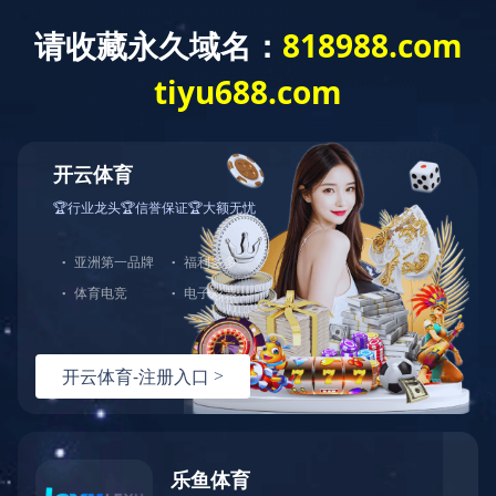
关于《建筑电气防火检测技术规程》团体标准立项的公示
时间：2023-06-26
来源：爱体育aitiyu（中国）
浏览：373
各单位会员、各有关单位：
根据《爱体育官方网站团体标准管理办法(试行)》的规
定，经标委会审查，拟批准立项编制团体标准《建筑电气防
火检测技术规程》，现予以公示，公示期为2023年6月26日至
2023年7月11日。公示期间，任何单位和个人如对拟立项标准
有异议，请实名以书面形式反映。
具有标准编制管理能力、有参与团体标准编写意愿的其
单位会员以及相关企事业单位均可作为参编单位加入编制
组，共同参与标准编制工作。
联系部门：爱体育官方网站科普与宣传工作部