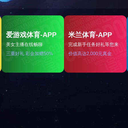
程监控技术标准》的公告
名单及负责任人候选人名单的公示
防科普
|
团体标准
|
会员天地
|
消防培训
08 联系地址：重庆市两江新区金开大道345号
ights Reserved. 爱体育官方网站版权所有.
渝ICP备16010730号-1