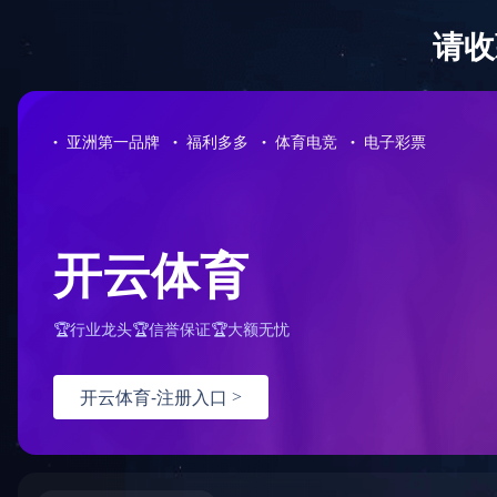
首页
爱体育官
新闻资讯
方网站
关于团体标准《消防设
时间：2025-07-
各分支机构，各单位会员，各有关单位：
爱体育官方网站与重庆市物联网产业协会拟联