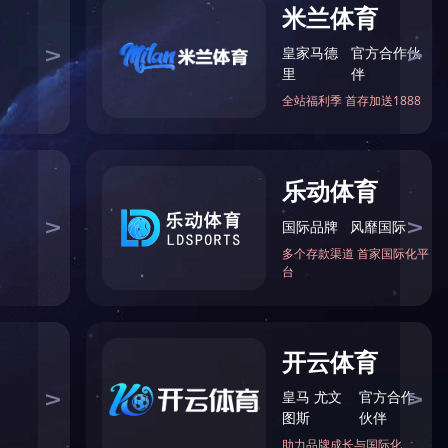
肖老师来了之皮皮大闹加油站
肖老师来了之酒精打起火事件
通知公告
关于举办2026年3月初、中级
消防设施操作员职业技能培训
关于举办2026年2月上半月
班的通知
初、中级消防设施操作员职业
关于举办2025年12月上半月
技能培训班的通知
初、中级消防设施操作员职业